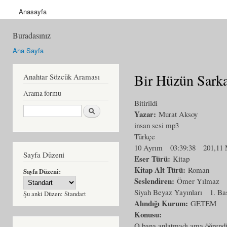
Anasayfa
Buradasınız
Ana Sayfa
Bir Hüzün Sarka
Anahtar Sözcük Araması
Arama formu
Bitirildi
Ara
Yazar:
Murat Aksoy
insan sesi mp3
Türkçe
10 Ayrım
03:39:38
201,11
Sayfa Düzeni
Eser Türü:
Kitap
Kitap Alt Türü:
Roman
Sayfa Düzeni:
Seslendiren:
Ömer Yılmaz
Siyah Beyaz Yayınları
1. Ba
Şu anki Düzen:
Standart
Alındığı Kurum:
GETEM
Konusu:
O bana anlatmadı ama öğrendim,