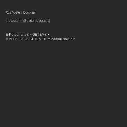
X: @getembogazici
İnstagram: @getembogazici
E-Kütüphane® • GETEM® •
© 2006 - 2026 GETEM. Tüm hakları saklıdır.