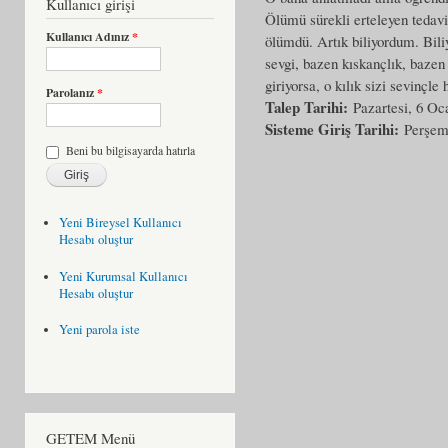
Kullanıcı girişi
Ölümü sürekli erteleyen tedav
Kullanıcı Adınız
*
ölümdü. Artık biliyordum. Bili
sevgi, bazen kıskançlık, bazen
giriyorsa, o kılık sizi sevinçle
Parolanız
*
Talep Tarihi:
Pazartesi, 6 Oc
Sisteme Giriş Tarihi:
Perşem
Beni bu bilgisayarda hatırla
Yeni Bireysel Kullanıcı
Hesabı oluştur
Yeni Kurumsal Kullanıcı
Hesabı oluştur
Yeni parola iste
GETEM Menü