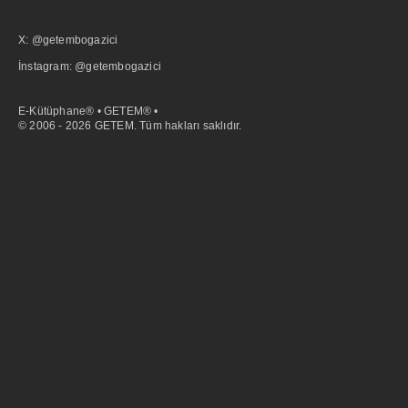
X: @getembogazici
İnstagram: @getembogazici
E-Kütüphane® • GETEM® •
© 2006 - 2026 GETEM. Tüm hakları saklıdır.