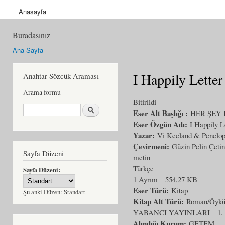
Anasayfa
Buradasınız
Ana Sayfa
I Happily Letter
Anahtar Sözcük Araması
Arama formu
Bitirildi
Ara
Eser Alt Başlığı :
HER ŞEY
Eser Özgün Adı:
I Happily L
Yazar:
Vi Keeland & Penelo
Çevirmeni:
Güzin Pelin Çetin
Sayfa Düzeni
metin
Türkçe
Sayfa Düzeni:
1 Ayrım
554,27 KB
Eser Türü:
Kitap
Şu anki Düzen:
Standart
Kitap Alt Türü:
Roman/Öyk
YABANCI YAYINLARI
1.
Alındığı Kurum:
GETEM