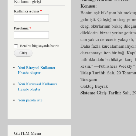
Kullanıcı girişi
Konusu:
Kullanıcı Adınız
*
Benim aşk hikâyem bir mektup
gelmişti. Çalıştığım dergiye m
dergi okurlarının birkaç dileğin
Parolanız
*
dileklerini bizzat yerine getir
can yakıcı derecede yakışıklı,
Daha fazla kurcalamamalıydım
Beni bu bilgisayarda hatırla
davranmaya iten bir bağ. Kapıl
tatlılıkla dolu bu hikâye, karş
kesin.” —Publishers Weekly 
Yeni Bireysel Kullanıcı
Talep Tarihi:
Salı, 29 Temmu
Hesabı oluştur
Tarayan:
Yeni Kurumsal Kullanıcı
Göktuğ Bayrak
Hesabı oluştur
Sisteme Giriş Tarihi:
Salı, 
Yeni parola iste
GETEM Menü