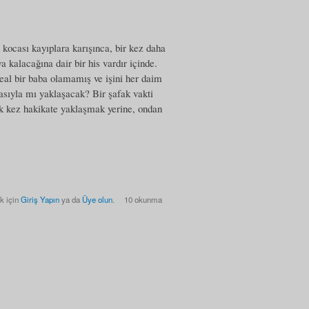
 kocası kayıplara karışınca, bir kez daha
 kalacağına dair bir his vardır içinde.
deal bir baba olamamış ve işini her daim
dasıyla mı yaklaşacak? Bir şafak vakti
ilk kez hakikate yaklaşmak yerine, ondan
k için
Giriş Yapın
ya da
Üye olun
.
10 okunma