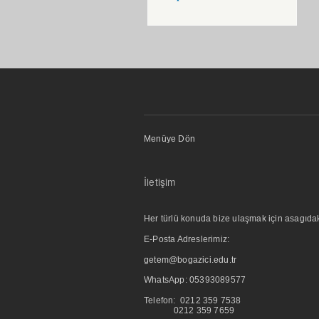
Menüye Dön
İletişim
Her türlü konuda bize ulaşmak için asagıdaki i
E-Posta Adreslerimiz:
getem@bogazici.edu.tr
WhatsApp:
05393089577
Telefon: 0212 359 7538
0212 359 7659