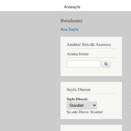
Anasayfa
Buradasınız
Ana Sayfa
Anahtar Sözcük Araması
Arama formu
Ara
Sayfa Düzeni
Sayfa Düzeni:
Şu anki Düzen:
Standart