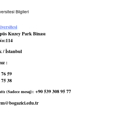
rsitesi Bilgileri
versitesi
üs Kuzey Park Binası
No:114
 / İstanbul
ız :
 76 59
 75 38
+90 539 308 95 77
tı (Sadece mesaj):
em@bogazici.edu.tr