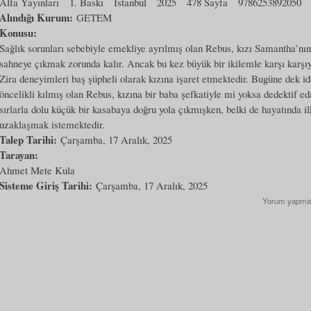
Alfa Yayınları
1. Baskı
İstanbul
2025
478 Sayfa
9786253892050
Alındığı Kurum:
GETEM
Konusu:
Sağlık sorunları sebebiyle emekliye ayrılmış olan Rebus, kızı Samantha’nın
sahneye çıkmak zorunda kalır. Ancak bu kez büyük bir ikilemle karşı karşıya
Zira deneyimleri baş şüpheli olarak kızına işaret etmektedir. Bugüne dek i
öncelikli kılmış olan Rebus, kızına bir baba şefkatiyle mi yoksa dedektif e
sırlarla dolu küçük bir kasabaya doğru yola çıkmışken, belki de hayatında 
uzaklaşmak istemektedir.
Talep Tarihi:
Çarşamba, 17 Aralık, 2025
Tarayan:
Ahmet Mete Kula
Sisteme Giriş Tarihi:
Çarşamba, 17 Aralık, 2025
Yorum yapma