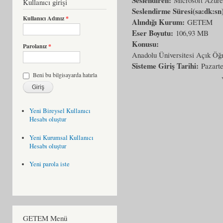
Kullanıcı girişi
Seslendirme Süresi(sa:dk:sn
Kullanıcı Adınız
*
Alındığı Kurum:
GETEM
Eser Boyutu:
106,93 MB
Konusu:
Parolanız
*
Anadolu Üniversitesi Açık Öğr
Sisteme Giriş Tarihi:
Pazarte
Beni bu bilgisayarda hatırla
Yeni Bireysel Kullanıcı
Hesabı oluştur
Yeni Kurumsal Kullanıcı
Hesabı oluştur
Yeni parola iste
GETEM Menü