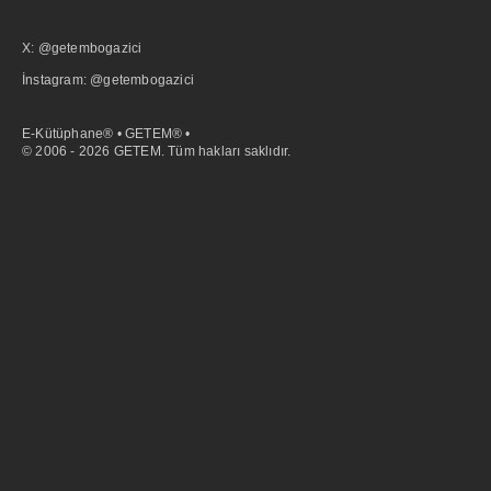
X: @getembogazici
İnstagram: @getembogazici
E-Kütüphane® • GETEM® •
© 2006 - 2026 GETEM. Tüm hakları saklıdır.