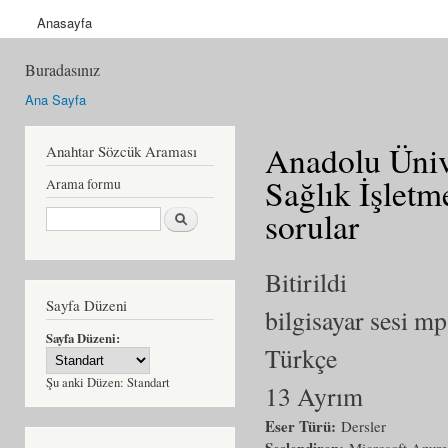
Anasayfa
Buradasınız
Ana Sayfa
Anadolu Üniv
Anahtar Sözcük Araması
Sağlık İşletm
Arama formu
Ara
sorular
Bitirildi
Sayfa Düzeni
bilgisayar sesi m
Sayfa Düzeni:
Türkçe
Şu anki Düzen:
Standart
13 Ayrım
Eser Türü:
Dersler
Seslendiren:
Microsoft Azur