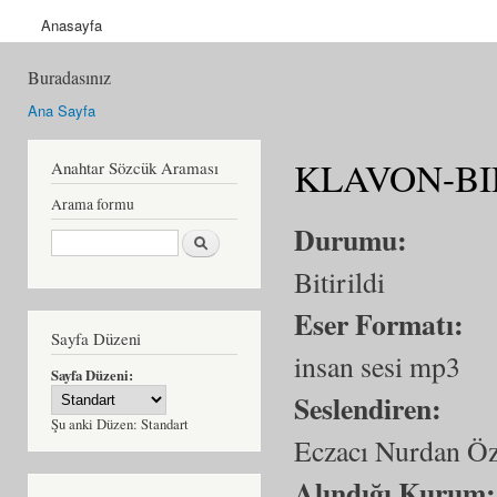
Anasayfa
Buradasınız
Ana Sayfa
KLAVON-BID
Anahtar Sözcük Araması
Arama formu
Durumu:
Ara
Bitirildi
Eser Formatı:
Sayfa Düzeni
insan sesi mp3
Sayfa Düzeni:
Seslendiren:
Şu anki Düzen:
Standart
Eczacı Nurdan Ö
Alındığı Kurum