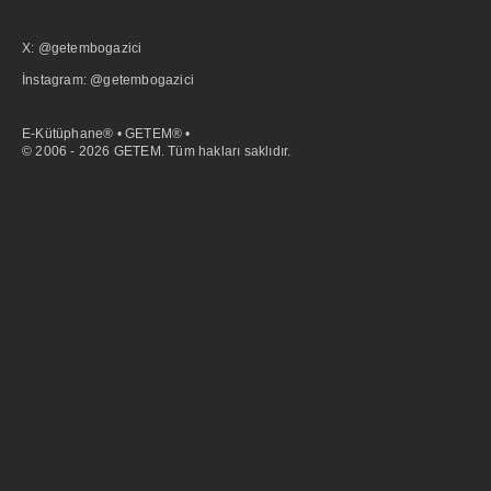
X: @getembogazici
İnstagram: @getembogazici
E-Kütüphane® • GETEM® •
© 2006 - 2026 GETEM. Tüm hakları saklıdır.