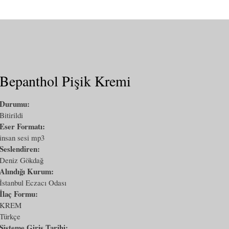
Bepanthol Pişik Kremi
Durumu:
Bitirildi
Eser Formatı:
insan sesi mp3
Seslendiren:
Deniz Gökdağ
Alındığı Kurum:
İstanbul Eczacı Odası
İlaç Formu:
KREM
Türkçe
Sisteme Giriş Tarihi: