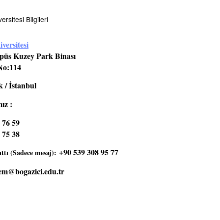
rsitesi Bilgileri
versitesi
üs Kuzey Park Binası
No:114
 / İstanbul
ız :
 76 59
 75 38
+90 539 308 95 77
tı (Sadece mesaj):
em@bogazici.edu.tr