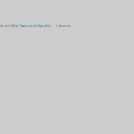
ak için
Giriş Yapın
ya da
Üye olun
.
1 okunma