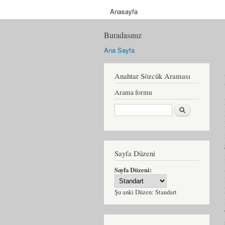
Anasayfa
Buradasınız
Ana Sayfa
Anahtar Sözcük Araması
Arama formu
Ara
Sayfa Düzeni
Sayfa Düzeni:
Şu anki Düzen:
Standart