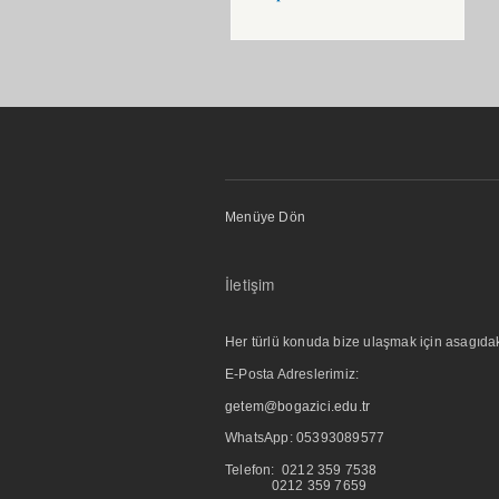
Menüye Dön
İletişim
Her türlü konuda bize ulaşmak için asagıdaki i
E-Posta Adreslerimiz:
getem@bogazici.edu.tr
WhatsApp:
05393089577
Telefon: 0212 359 7538
0212 359 7659