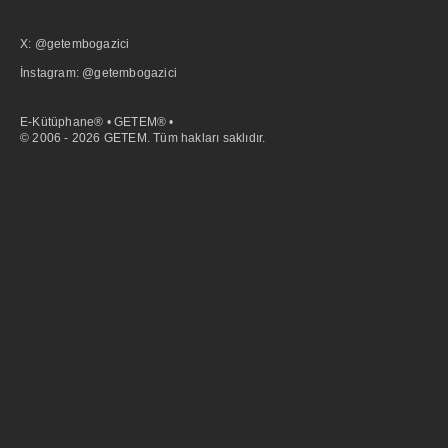
X: @getembogazici
İnstagram: @getembogazici
E-Kütüphane® • GETEM® •
© 2006 - 2026 GETEM. Tüm hakları saklıdır.