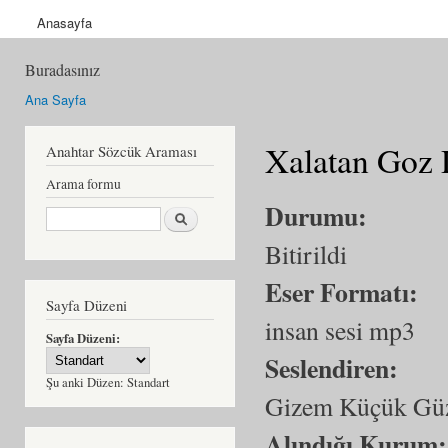
Anasayfa
Buradasınız
Ana Sayfa
Xalatan Goz 
Anahtar Sözcük Araması
Arama formu
Durumu:
Ara
Bitirildi
Eser Formatı:
Sayfa Düzeni
insan sesi mp3
Sayfa Düzeni:
Seslendiren:
Şu anki Düzen:
Standart
Gizem Küçük Gü
Alındığı Kurum