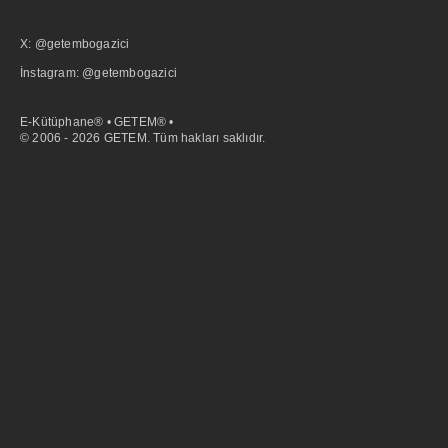
X: @getembogazici
İnstagram: @getembogazici
E-Kütüphane® • GETEM® •
© 2006 - 2026 GETEM. Tüm hakları saklıdır.