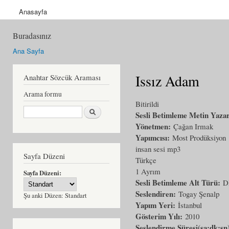
Anasayfa
Buradasınız
Ana Sayfa
Issız Adam
Anahtar Sözcük Araması
Arama formu
Bitirildi
Ara
Sesli Betimleme Metin Yaza
Yönetmen:
Çağan Irmak
Yapımcısı:
Most Prodüksiyon
insan sesi mp3
Sayfa Düzeni
Türkçe
1 Ayrım
Sayfa Düzeni:
Sesli Betimleme Alt Türü:
D
Seslendiren:
Togay Şenalp
Şu anki Düzen:
Standart
Yapım Yeri:
İstanbul
Gösterim Yılı:
2010
Seslendirme Süresi(sa:dk:sn