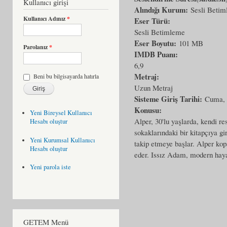
Kullanıcı girişi
Alındığı Kurum:
Sesli Beti
Kullanıcı Adınız
*
Eser Türü:
Sesli Betimleme
Eser Boyutu:
101 MB
Parolanız
*
IMDB Puanı:
6,9
Metraj:
Beni bu bilgisayarda hatırla
Uzun Metraj
Sisteme Giriş Tarihi:
Cuma, 
Konusu:
Yeni Bireysel Kullanıcı
Alper, 30'lu yaşlarda, kendi res
Hesabı oluştur
sokaklarındaki bir kitapçıya gi
Yeni Kurumsal Kullanıcı
takip etmeye başlar. Alper kop
Hesabı oluştur
eder. Issız Adam, modern hayatı
Yeni parola iste
GETEM Menü