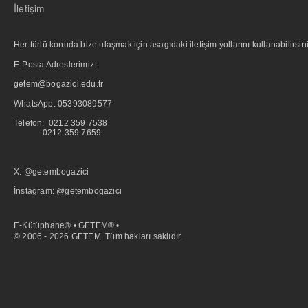
İletişim
Her türlü konuda bize ulaşmak için asagıdaki iletişim yollarını kullanabilirsini
E-Posta Adreslerimiz:
getem@bogazici.edu.tr
WhatsApp:
05393089577
Telefon: 0212 359 7538
0212 359 7659
X: @getembogazici
İnstagram: @getembogazici
E-Kütüphane® • GETEM® •
© 2006 - 2026 GETEM. Tüm hakları saklıdır.