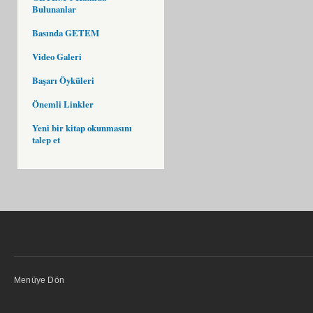
Bulunanlar
Basında GETEM
Video Galeri
Başarı Öyküleri
Önemli Linkler
Yeni bir kitap okunmasını
talep et
Menüye Dön