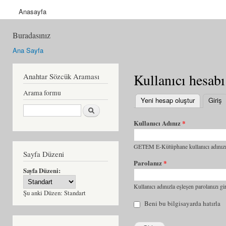
Anasayfa
Buradasınız
Ana Sayfa
Kullanıcı hesabı
Anahtar Sözcük Araması
Arama formu
Yeni hesap oluştur
Giriş
(
Ara
Kullanıcı Adınız
*
GETEM E-Kütüphane kullanıcı adınızı 
Sayfa Düzeni
Parolanız
*
Sayfa Düzeni:
Kullanıcı adınızla eşleşen parolanızı gir
Şu anki Düzen:
Standart
Beni bu bilgisayarda hatırla