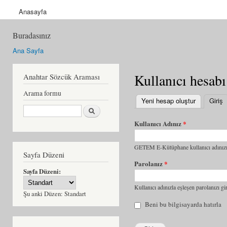
Anasayfa
Buradasınız
Ana Sayfa
Kullanıcı hesabı
Anahtar Sözcük Araması
Arama formu
Yeni hesap oluştur
Giriş
(
Ara
Kullanıcı Adınız
*
GETEM E-Kütüphane kullanıcı adınızı 
Sayfa Düzeni
Parolanız
*
Sayfa Düzeni:
Kullanıcı adınızla eşleşen parolanızı gir
Şu anki Düzen:
Standart
Beni bu bilgisayarda hatırla