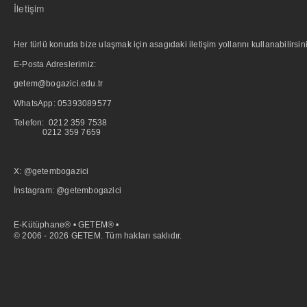
İletişim
Her türlü konuda bize ulaşmak için asagıdaki iletişim yollarını kullanabilirsini
E-Posta Adreslerimiz:
getem@bogazici.edu.tr
WhatsApp:
05393089577
Telefon: 0212 359 7538
0212 359 7659
X: @getembogazici
İnstagram: @getembogazici
E-Kütüphane® • GETEM® •
© 2006 - 2026 GETEM. Tüm hakları saklıdır.