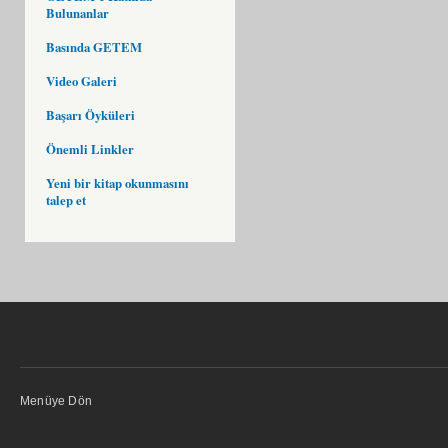
Bulunanlar
Basında GETEM
Video Galeri
Başarı Öyküleri
Önemli Linkler
Yeni bir kitap okunmasını
talep et
Menüye Dön