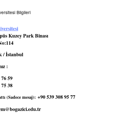
rsitesi Bilgileri
versitesi
üs Kuzey Park Binası
No:114
 / İstanbul
ız :
 76 59
 75 38
+90 539 308 95 77
tı (Sadece mesaj):
em@bogazici.edu.tr