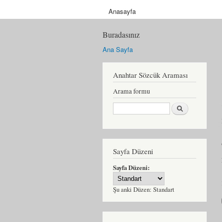
Anasayfa
Buradasınız
Ana Sayfa
Anahtar Sözcük Araması
Arama formu
Ara
Sayfa Düzeni
Sayfa Düzeni:
Şu anki Düzen:
Standart