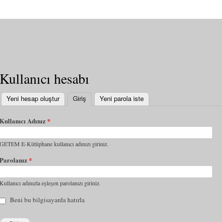
Kullanıcı hesabı
Yeni hesap oluştur
Giriş
(etkin sekme)
Yeni parola iste
Kullanıcı Adınız
*
GETEM E-Kütüphane kullanıcı adınızı giriniz.
Parolanız
*
Kullanıcı adınızla eşleşen parolanızı giriniz.
Beni bu bilgisayarda hatırla