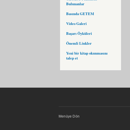
Bulunanlar
Basında GETEM
Video Galeri
Başarı Öyküleri
Önemli Linkler
Yeni bir kitap okunmasını
talep et
Menüye Dön