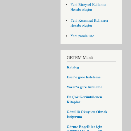
Yeni Bireysel Kullanıcı
Hesabı oluştur
Yeni Kurumsal Kullanıcı
Hesabı oluştur
Yeni parola iste
GETEM Menü
Katalog
Eser'e göre listeleme
Yazar'a göre listeleme
En Çok Görüntülenen
Kitaplar
Gönüllü Okuyucu Olmak
İstiyorum
Görme Engelliler için