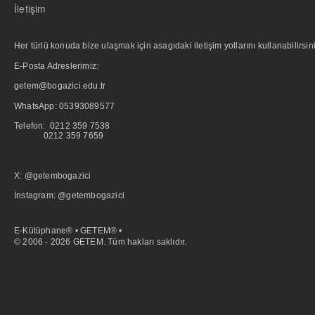
İletişim
Her türlü konuda bize ulaşmak için asagıdaki iletişim yollarını kullanabilirsini
E-Posta Adreslerimiz:
getem@bogazici.edu.tr
WhatsApp:
05393089577
Telefon: 0212 359 7538
0212 359 7659
X: @getembogazici
İnstagram: @getembogazici
E-Kütüphane® • GETEM® •
© 2006 - 2026 GETEM. Tüm hakları saklıdır.