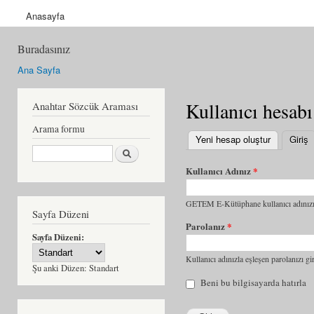
Anasayfa
Buradasınız
Ana Sayfa
Kullanıcı hesabı
Anahtar Sözcük Araması
Arama formu
Yeni hesap oluştur
Giriş
(
Ara
Kullanıcı Adınız
*
GETEM E-Kütüphane kullanıcı adınızı 
Sayfa Düzeni
Parolanız
*
Sayfa Düzeni:
Kullanıcı adınızla eşleşen parolanızı gir
Şu anki Düzen:
Standart
Beni bu bilgisayarda hatırla