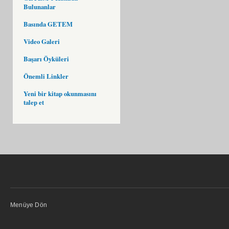
Bulunanlar
Basında GETEM
Video Galeri
Başarı Öyküleri
Önemli Linkler
Yeni bir kitap okunmasını
talep et
Menüye Dön