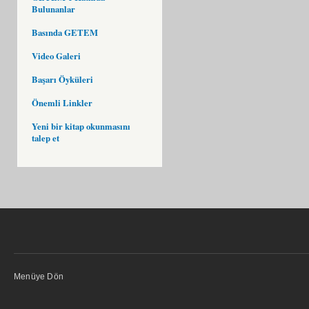
Bulunanlar
Basında GETEM
Video Galeri
Başarı Öyküleri
Önemli Linkler
Yeni bir kitap okunmasını
talep et
Menüye Dön