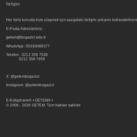
İletişim
Her türlü konuda bize ulaşmak için asagıdaki iletişim yollarını kullanabilirsini
E-Posta Adreslerimiz:
getem@bogazici.edu.tr
WhatsApp:
05393089577
Telefon: 0212 359 7538
0212 359 7659
X: @getembogazici
İnstagram: @getembogazici
E-Kütüphane® • GETEM® •
© 2006 - 2026 GETEM. Tüm hakları saklıdır.