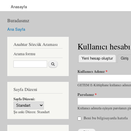
Anasayfa
Buradasınız
Ana Sayfa
Kullanıcı hesabı
Anahtar Sözcük Araması
Arama formu
Yeni hesap oluştur
Giriş
(
Ara
Kullanıcı Adınız
*
GETEM E-Kütüphane kullanıcı adınızı 
Sayfa Düzeni
Parolanız
*
Sayfa Düzeni:
Kullanıcı adınızla eşleşen parolanızı gir
Şu anki Düzen:
Standart
Beni bu bilgisayarda hatırla