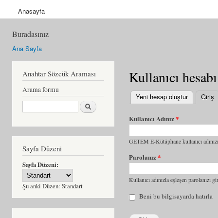
Anasayfa
Buradasınız
Ana Sayfa
Kullanıcı hesabı
Anahtar Sözcük Araması
Arama formu
Yeni hesap oluştur
Giriş
(
Ara
Kullanıcı Adınız
*
GETEM E-Kütüphane kullanıcı adınızı 
Sayfa Düzeni
Parolanız
*
Sayfa Düzeni:
Kullanıcı adınızla eşleşen parolanızı gir
Şu anki Düzen:
Standart
Beni bu bilgisayarda hatırla