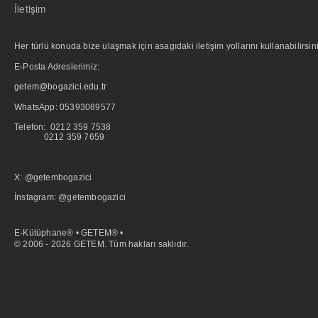
İletişim
Her türlü konuda bize ulaşmak için asagıdaki iletişim yollarını kullanabilirsini
E-Posta Adreslerimiz:
getem@bogazici.edu.tr
WhatsApp:
05393089577
Telefon: 0212 359 7538
0212 359 7659
X: @getembogazici
İnstagram: @getembogazici
E-Kütüphane® • GETEM® •
© 2006 - 2026 GETEM. Tüm hakları saklıdır.