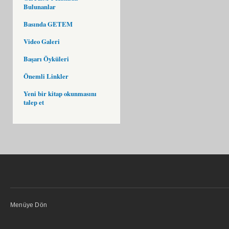
Bulunanlar
Basında GETEM
Video Galeri
Başarı Öyküleri
Önemli Linkler
Yeni bir kitap okunmasını
talep et
Menüye Dön