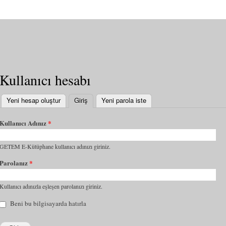
Kullanıcı hesabı
Yeni hesap oluştur
Giriş
(etkin sekme)
Yeni parola iste
Kullanıcı Adınız
*
GETEM E-Kütüphane kullanıcı adınızı giriniz.
Parolanız
*
Kullanıcı adınızla eşleşen parolanızı giriniz.
Beni bu bilgisayarda hatırla