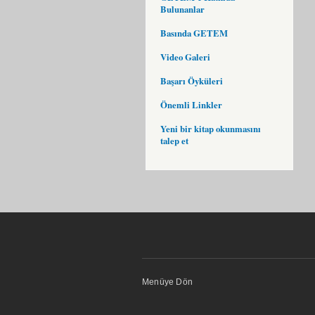
Bulunanlar
Basında GETEM
Video Galeri
Başarı Öyküleri
Önemli Linkler
Yeni bir kitap okunmasını
talep et
Menüye Dön