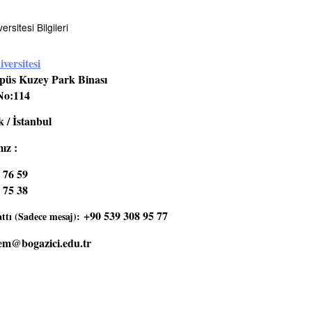
rsitesi Bilgileri
versitesi
üs Kuzey Park Binası
No:114
 / İstanbul
ız :
 76 59
 75 38
+90 539 308 95 77
tı (Sadece mesaj):
em@bogazici.edu.tr