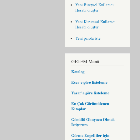
Yeni Bireysel Kullanıcı
Hesabı oluştur
Yeni Kurumsal Kullanıcı
Hesabı oluştur
Yeni parola iste
GETEM Menü
Katalog
Eser'e göre listeleme
Yazar'a göre listeleme
En Çok Görüntülenen
Kitaplar
Gönüllü Okuyucu Olmak
İstiyorum
Görme Engelliler için