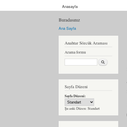
Anasayfa
Buradasınız
Ana Sayfa
Anahtar Sözcük Araması
Arama formu
Ara
Sayfa Düzeni
Sayfa Düzeni:
Şu anki Düzen:
Standart