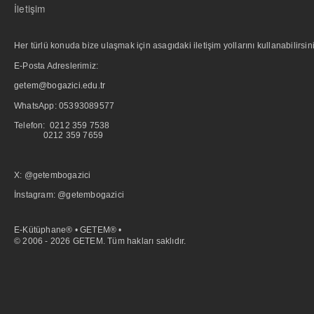
İletişim
Her türlü konuda bize ulaşmak için asagıdaki iletişim yollarını kullanabilirsini
E-Posta Adreslerimiz:
getem@bogazici.edu.tr
WhatsApp:
05393089577
Telefon: 0212 359 7538
0212 359 7659
X: @getembogazici
İnstagram: @getembogazici
E-Kütüphane® • GETEM® •
© 2006 - 2026 GETEM. Tüm hakları saklıdır.