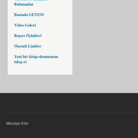
Bulunanlar
Basında GETEM
Video Galeri
Başarı Öyküleri
Önemli Linkler
Yeni bir kitap okunmasını
talep et
Menüye Dön