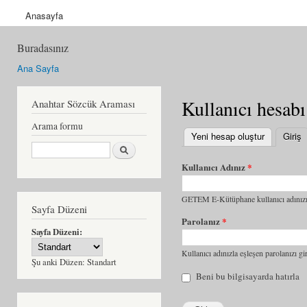
Anasayfa
Buradasınız
Ana Sayfa
Kullanıcı hesabı
Anahtar Sözcük Araması
Arama formu
Yeni hesap oluştur
Giriş
(
Ara
Kullanıcı Adınız
*
GETEM E-Kütüphane kullanıcı adınızı 
Sayfa Düzeni
Parolanız
*
Sayfa Düzeni:
Kullanıcı adınızla eşleşen parolanızı gir
Şu anki Düzen:
Standart
Beni bu bilgisayarda hatırla