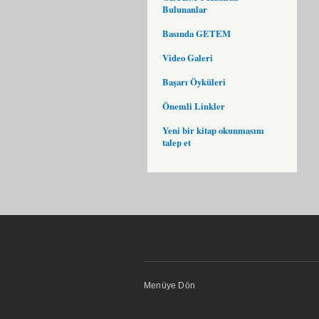
Bulunanlar
Basında GETEM
Video Galeri
Başarı Öyküleri
Önemli Linkler
Yeni bir kitap okunmasını
talep et
Menüye Dön