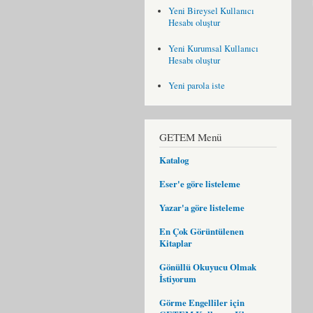
Yeni Bireysel Kullanıcı
Hesabı oluştur
Yeni Kurumsal Kullanıcı
Hesabı oluştur
Yeni parola iste
GETEM Menü
Katalog
Eser'e göre listeleme
Yazar'a göre listeleme
En Çok Görüntülenen
Kitaplar
Gönüllü Okuyucu Olmak
İstiyorum
Görme Engelliler için