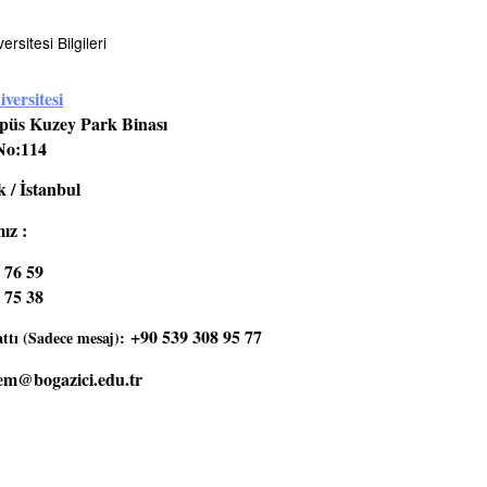
rsitesi Bilgileri
versitesi
üs Kuzey Park Binası
No:114
 / İstanbul
ız :
 76 59
 75 38
+90 539 308 95 77
tı (Sadece mesaj):
em@bogazici.edu.tr