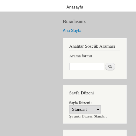
Anasayfa
Buradasınız
Ana Sayfa
Anahtar Sözcük Araması
Arama formu
Ara
Sayfa Düzeni
Sayfa Düzeni:
Şu anki Düzen:
Standart