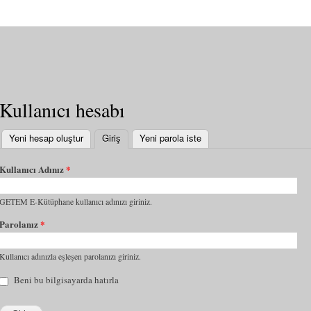
Kullanıcı hesabı
Yeni hesap oluştur
Giriş
(etkin sekme)
Yeni parola iste
Kullanıcı Adınız
*
GETEM E-Kütüphane kullanıcı adınızı giriniz.
Parolanız
*
Kullanıcı adınızla eşleşen parolanızı giriniz.
Beni bu bilgisayarda hatırla