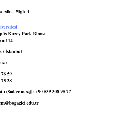
rsitesi Bilgileri
versitesi
üs Kuzey Park Binası
No:114
 / İstanbul
ız :
 76 59
 75 38
+90 539 308 95 77
tı (Sadece mesaj):
em@bogazici.edu.tr