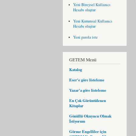
Yeni Bireysel Kullanıcı
Hesabı oluştur
Yeni Kurumsal Kullanıcı
Hesabı oluştur
Yeni parola iste
GETEM Menü
Katalog
Eser'e göre listeleme
Yazar'a göre listeleme
En Çok Görüntülenen
Kitaplar
Gönüllü Okuyucu Olmak
İstiyorum
Görme Engelliler için