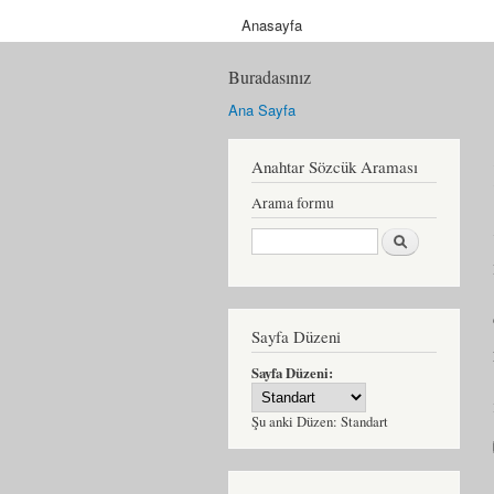
Anasayfa
Buradasınız
Ana Sayfa
Anahtar Sözcük Araması
Arama formu
Ara
Sayfa Düzeni
Sayfa Düzeni:
Şu anki Düzen:
Standart