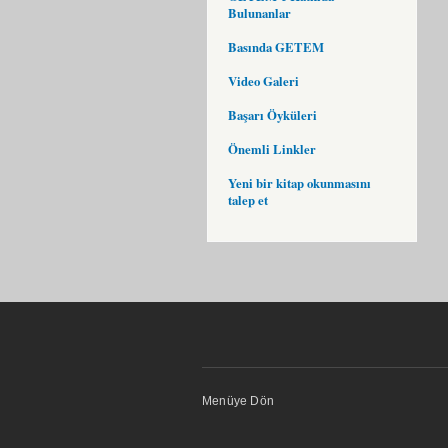
Bulunanlar
Basında GETEM
Video Galeri
Başarı Öyküleri
Önemli Linkler
Yeni bir kitap okunmasını
talep et
Menüye Dön