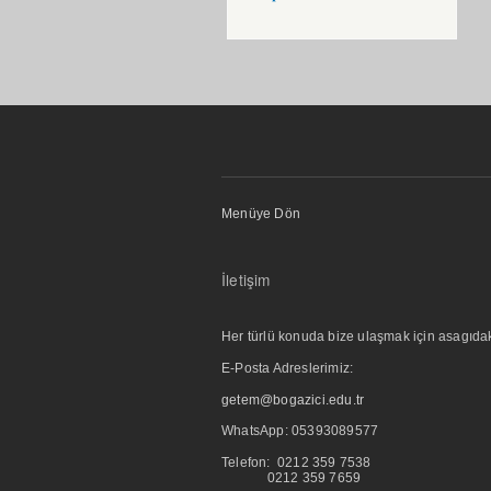
Menüye Dön
İletişim
Her türlü konuda bize ulaşmak için asagıdaki i
E-Posta Adreslerimiz:
getem@bogazici.edu.tr
WhatsApp:
05393089577
Telefon: 0212 359 7538
0212 359 7659