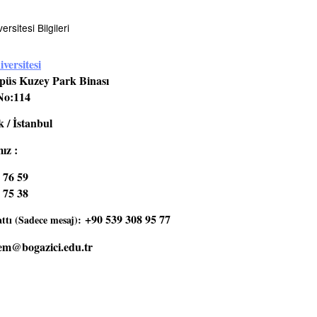
rsitesi Bilgileri
versitesi
üs Kuzey Park Binası
No:114
 / İstanbul
ız :
 76 59
 75 38
+90 539 308 95 77
tı (Sadece mesaj):
em@bogazici.edu.tr