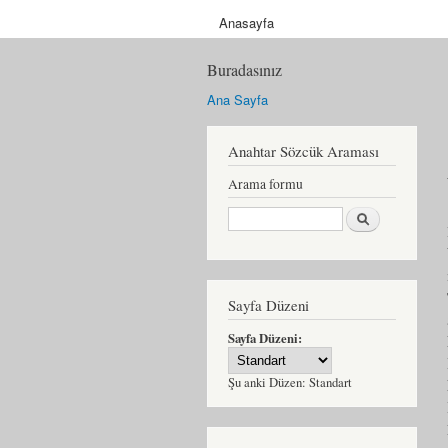
Anasayfa
Buradasınız
Ana Sayfa
Anahtar Sözcük Araması
Arama formu
Ara
Sayfa Düzeni
Sayfa Düzeni:
Şu anki Düzen:
Standart