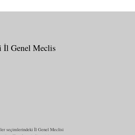
i İl Genel Meclis
eler seçimlerindeki İl Genel Meclisi