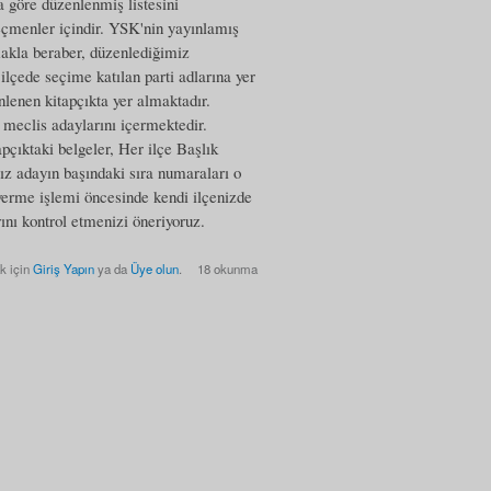
a göre düzenlenmiş listesini
eçmenler içindir. YSK'nin yayınlamış
lmakla beraber, düzenlediğimiz
lçede seçime katılan parti adlarına yer
enlenen kitapçıkta yer almaktadır.
l meclis adaylarını içermektedir.
pçıktaki belgeler, Her ilçe Başlık
sız adayın başındaki sıra numaraları o
verme işlemi öncesinde kendi ilçenizde
ını kontrol etmenizi öneriyoruz.
k için
Giriş Yapın
ya da
Üye olun
.
18 okunma