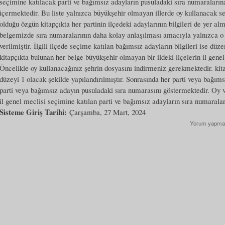
seçimine katılacak parti ve bağımsız adayların pusuladaki sıra numaraların
içermektedir. Bu liste yalnızca büyükşehir olmayan illerde oy kullanacak s
olduğu özgün kitapçıkta her partinin ilçedeki adaylarının bilgileri de yer a
belgemizde sıra numaralarının daha kolay anlaşılması amacıyla yalnızca o i
verilmiştir. İlgili ilçede seçime katılan bağımsız adayların bilgileri ise düz
kitapçıkta bulunan her belge büyükşehir olmayan bir ildeki ilçelerin il gene
Öncelikle oy kullanacağınız şehrin dosyasını indirmeniz gerekmektedir. kita
düzeyi 1 olacak şekilde yapılandırılmıştır. Sonrasında her parti veya bağım
parti veya bağımsız adayın pusuladaki sıra numarasını göstermektedir. Oy 
il genel meclisi seçimine katılan parti ve bağımsız adayların sıra numaralar
Sisteme Giriş Tarihi:
Çarşamba, 27 Mart, 2024
Yorum yapma