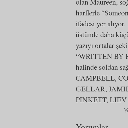
olan Maureen, soğ
harflerle “Someone
ifadesi yer alıy
üstünde daha kü
yazıyı ortalar şek
“WRITTEN BY KE
halinde soldan 
CAMPBELL, C
GELLAR, JAMI
PINKETT, LIEV S
Y
Yorumlar