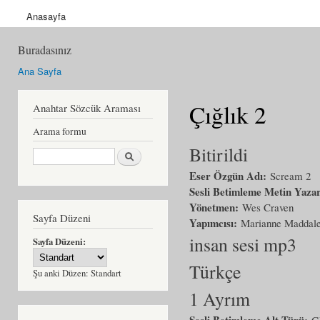
Anasayfa
Buradasınız
Ana Sayfa
Çığlık 2
Anahtar Sözcük Araması
Arama formu
Bitirildi
Ara
Eser Özgün Adı:
Scream 2
Sesli Betimleme Metin Yaza
Yönetmen:
Wes Craven
Sayfa Düzeni
Yapımcısı:
Marianne Maddale
insan sesi mp3
Sayfa Düzeni:
Türkçe
Şu anki Düzen:
Standart
1 Ayrım
Sesli Betimleme Alt Türü:
G