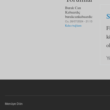
Burak Can
Kabaardıç
S
burakcankabaardic
Cu, 26/07/2024 - 21:13
Kalıcı bağlantı
F
k
o
Y
Menüye Dön