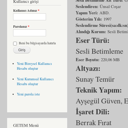
Kullanıcı girişi
Seslendiren:
Ünsal Coşar
Kullanıcı Adınız
*
Yapım Yeri:
ABD.
Gösterim Yılı:
1997
Seslendirme Süresi(sa:dk:sn
Parolanız
*
Alındığı Kurum:
Sesli Beti
Eser Türü:
Beni bu bilgisayarda hatırla
Sesli Betimleme
Eser Boyutu:
220,06 MB
Yeni Bireysel Kullanıcı
Altyazı:
Hesabı oluştur
Sunay Temür
Yeni Kurumsal Kullanıcı
Hesabı oluştur
Teknik Yapım:
Yeni parola iste
Ayşegül Güven, E
İşaret Dili:
Berrak Fırat
GETEM Menü