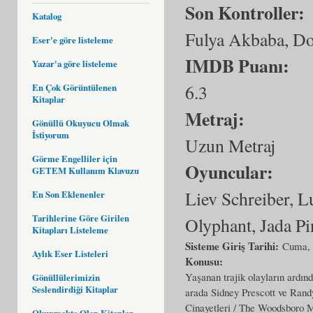
Son Kontroller:
Katalog
Fulya Akbaba, Do
Eser'e göre listeleme
IMDB Puanı:
Yazar'a göre listeleme
6.3
En Çok Görüntülenen
Kitaplar
Metraj:
Gönüllü Okuyucu Olmak
İstiyorum
Uzun Metraj
Görme Engelliler için
Oyuncular:
GETEM Kullanım Klavuzu
Liev Schreiber, L
En Son Eklenenler
Tarihlerine Göre Girilen
Olyphant, Jada Pi
Kitapları Listeleme
Sisteme Giriş Tarihi:
Cuma, 
Aylık Eser Listeleri
Konusu:
Yaşanan trajik olayların ardın
Gönüllülerimizin
Seslendirdiği Kitaplar
arada Sidney Prescott ve Rand
Cinayetleri / The Woodsboro Mu
Okunmakta Olan Kitaplar