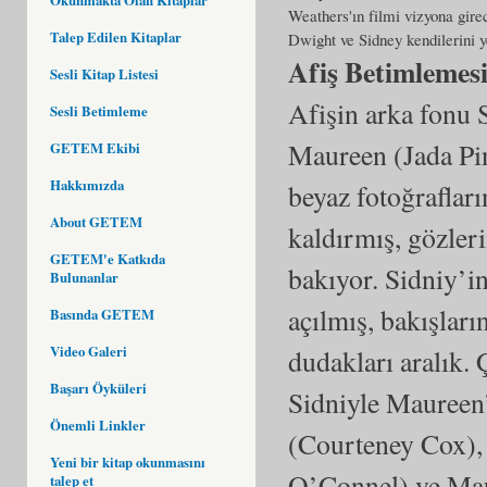
Weathers'ın filmi vizyona girec
Talep Edilen Kitaplar
Dwight ve Sidney kendilerini y
Afiş Betimlemes
Sesli Kitap Listesi
Afişin arka fonu 
Sesli Betimleme
Maureen (Jada Pin
GETEM Ekibi
Hakkımızda
beyaz fotoğraflar
About GETEM
kaldırmış, gözler
GETEM'e Katkıda
bakıyor. Sidniy’in
Bulunanlar
açılmış, bakışları
Basında GETEM
Video Galeri
dudakları aralık. 
Başarı Öyküleri
Sidniyle Maureen’
Önemli Linkler
(Courteney Cox),
Yeni bir kitap okunmasını
O’Connel) ve Maur
talep et