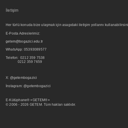
İletişim
Her türlü konuda bize ulaşmak için asagıdaki iletişim yollarını kullanabilirsini
E-Posta Adreslerimiz:
getem@bogazici.edu.tr
WhatsApp:
05393089577
Telefon: 0212 359 7538
0212 359 7659
X: @getembogazici
İnstagram: @getembogazici
E-Kütüphane® • GETEM® •
© 2006 - 2026 GETEM. Tüm hakları saklıdır.