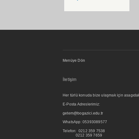
Menüye Dön
İletişim
Her türlü konuda bize ulaşmak için asagıdaki i
E-Posta Adreslerimiz:
getem@bogazici.edu.tr
WhatsApp:
05393089577
Telefon: 0212 359 7538
0212 359 7659