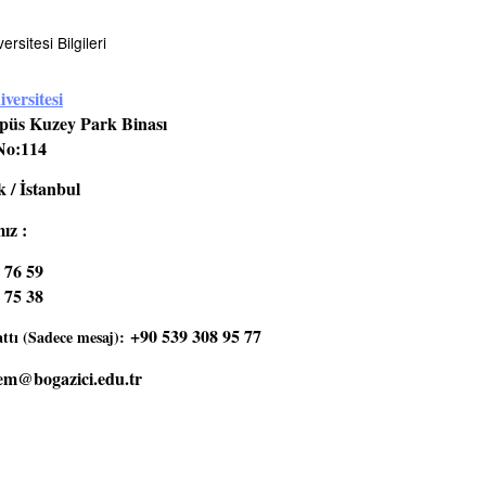
rsitesi Bilgileri
versitesi
üs Kuzey Park Binası
No:114
 / İstanbul
ız :
 76 59
 75 38
+90 539 308 95 77
tı (Sadece mesaj):
em@bogazici.edu.tr