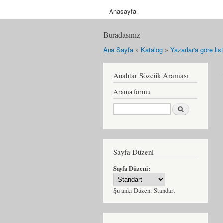
Anasayfa
Buradasınız
Ana Sayfa
»
Katalog
»
Yazarlar'a göre li
Anahtar Sözcük Araması
Arama formu
Ara
Sayfa Düzeni
Sayfa Düzeni:
Şu anki Düzen:
Standart