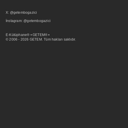
X: @getembogazici
İnstagram: @getembogazici
E-Kütüphane® • GETEM® •
© 2006 - 2026 GETEM. Tüm hakları saklıdır.